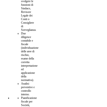
svolgere le
funzioni di
Sindaco,
Revisore
Legale dei
Conti o
Consigliere
di
Sorveglianza.
Due
diligence
contabile e
fiscale
(individuazione
delle aree di
rischio,
esame della
corretta
interpretazione
ed
applicazione
della
normativa).
Analisi
preventive e
controllo
interno.
Pianificazione
fiscale per
Società,