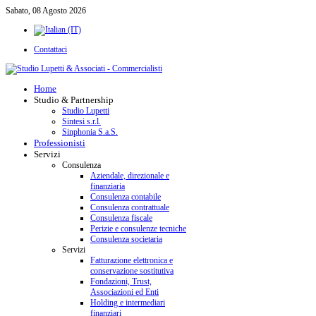
Sabato, 08 Agosto 2026
Contattaci
Home
Studio & Partnership
Studio Lupetti
Sintesi s.r.l.
Sinphonia S.a.S.
Professionisti
Servizi
Consulenza
Aziendale, direzionale e
finanziaria
Consulenza contabile
Consulenza contrattuale
Consulenza fiscale
Perizie e consulenze tecniche
Consulenza societaria
Servizi
Fatturazione elettronica e
conservazione sostitutiva
Fondazioni, Trust,
Associazioni ed Enti
Holding e intermediari
finanziari