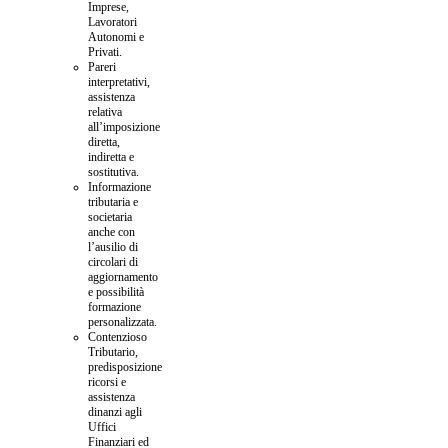
Imprese,
Lavoratori
Autonomi e
Privati.
Pareri
interpretativi,
assistenza
relativa
all’imposizione
diretta,
indiretta e
sostitutiva.
Informazione
tributaria e
societaria
anche con
l’ausilio di
circolari di
aggiornamento
e possibilità
formazione
personalizzata.
Contenzioso
Tributario,
predisposizione
ricorsi e
assistenza
dinanzi agli
Uffici
Finanziari ed